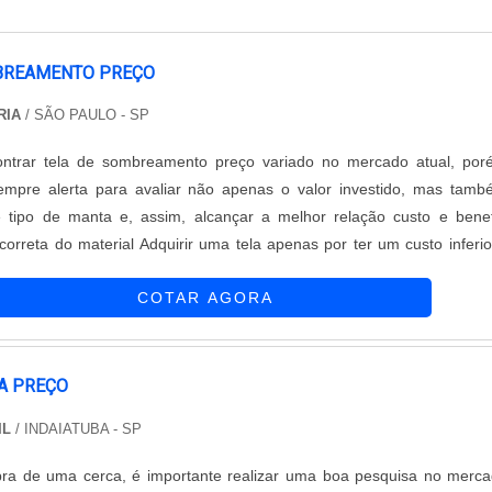
BREAMENTO PREÇO
RIA
/ SÃO PAULO - SP
ontrar tela de sombreamento preço variado no mercado atual, po
sempre alerta para avaliar não apenas o valor investido, mas tam
e tipo de manta e, assim, alcançar a melhor relação custo e benef
correta do material Adquirir uma tela apenas por ter um custo inferio
com outras, não é o mais adequado a se fazer. No momento de co
COTAR AGORA
ã...
A PREÇO
IL
/ INDAIATUBA - SP
ra de uma cerca, é importante realizar uma boa pesquisa no merc