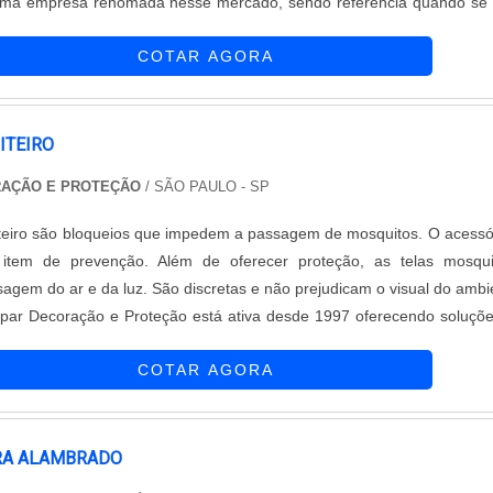
ma empresa renomada nesse mercado, sendo referência quando se 
 patrimoniais. Com uma ampla variedade de produtos de qualidade,
COTAR AGORA
isfação de seus clientes.Além disso, a empresa se destaca pelo
erenciado. A equipe da Zeca Telas e Alambrados é altamente qualific
 para resolver qualquer problema ou dúvida que os clientes possam
 a importância de um bom atendimento e estão sempre prontos 
ITEIRO
rte e orientação.Quanto ao preço da Tela Ondulada, a Zeca Tel
RAÇÃO E PROTEÇÃO
/ SÃO PAULO - SP
ece uma excelente relação custo-benefício. Com produtos de qualid
s clientes têm a garantia de um investimento que vale a pena.Portant
teiro são bloqueios que impedem a passagem de mosquitos. O acessó
usca de uma Tela Ondulada com preço justo e qualidade garantida, 
item de prevenção. Além de oferecer proteção, as telas mosquit
s e Alambrados. Eles são especialistas no assunto e estão prontos
agem do ar e da luz. São discretas e não prejudicam o visual do ambi
cessidades com excelência.
par Decoração e Proteção está ativa desde 1997 oferecendo soluçõ
a atender as demandas apresentadas por seus clientes. Os atendim
COTAR AGORA
empresa são....
RA ALAMBRADO