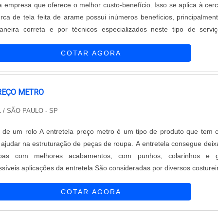
 empresa que oferece o melhor custo-benefício. Isso se aplica à cer
erca de tela feita de arame possui inúmeros benefícios, principalmen
aneira correta e por técnicos especializados neste tipo de servi
gem do item que merece destaque, é seu nível de segurança, por exe
COTAR AGORA
REÇO METRO
L
/ SÃO PAULO - SP
tro é um tipo de produto que tem como
l ajudar na estruturação de peças de roupa. A entretela consegue deix
pas com melhores acabamentos, com punhos, colarinhos e g
síveis aplicações da entretela São consideradas por diversos costurei
mo as melhores amigas dos tecidos, um profissional que está prep
COTAR AGORA
od...