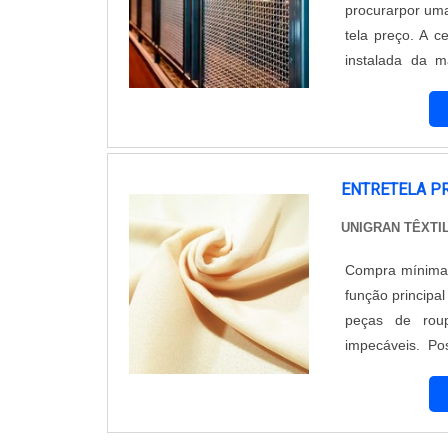
procurarpor uma
tela preço. A c
instalada da m
principal vanta
Outro fat...
ENTRETELA P
UNIGRAN TÊXTI
Compra mínima de um rolo A entretela preço me
função principa
peças de rou
impecáveis. Pos
costureiras co
para atender a t