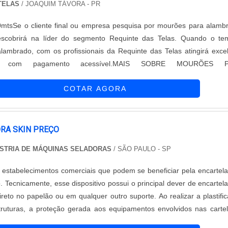
TELAS
/ JOAQUIM TÁVORA - PR
0mtsSe o cliente final ou empresa pesquisa por mourões para alamb
scobrirá na líder do segmento Requinte das Telas. Quando o te
ambrado, com os profissionais da Requinte das Telas atingirá exce
ício com pagamento acessível.MAIS SOBRE MOURÕES 
itas maneiras eficientes de demonstrar competência e excelênci
COTAR AGORA
uação. A Requinte das Telas objetiva seus reforços em criar para
rutura com: Escritório de alta qualidade onde são realizadas as ativid
de produtos; Matérias-primas de boa procedência.Tudo para se certi
ourões para alambrado com ótima qualidade. Discorrendo ainda s
RA SKIN PREÇO
lambrado, na essência da empresa, a mesma deve prezar pelos pro
ÚSTRIA DE MÁQUINAS SELADORAS
/ SÃO PAULO - SP
 eficiência e excelente custo-benefício, detalhes primordiais qu
o por muitas empresas que não focam na fidelização do cliente.Isso t
 estabelecimentos comerciais que podem se beneficiar pela encartel
ual a Requinte das Telas é altamente qualificada quando se expl
. Tecnicamente, esse dispositivo possui o principal dever de encartela
ricação de telas e alambrados. A empresa busca sempre a qualidade 
direto no papelão ou em qualquer outro suporte. Ao realizar a plastifi
ção do cliente com parcerias duradouras. O time é composto
truturas, a proteção gerada aos equipamentos envolvidos nas carte
e alta qualidade, que terão grande satisfação em melhor atender.A 
atamares máximos. Com isso, o próprio consumidor final do obje