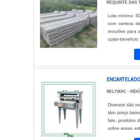
REQUINTE DAS 
Lote mínimo: 5
com certeza de
mourões para al
custo-benef
ALAMBRADOHá mu
uma área de at
cliente uma est
Amplo catálogo 
que se tenha m
ENCARTELADO
mourões para a
NELYMAC - IND
e serviços com
deixados de lad
Diversos são os
a razão pela q
skin preço baixo
segmento de fab
fato, produtos 
para fideliza
sobre essas es
trabalhadores d
atingida aos p