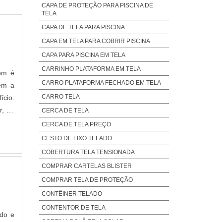
CAPA DE PROTEÇÃO PARA PISCINA DE
TELA
CAPA DE TELA PARA PISCINA
CAPA EM TELA PARA COBRIR PISCINA
CAPA PARA PISCINA EM TELA
CARRINHO PLATAFORMA EM TELA
rém é
CARRO PLATAFORMA FECHADO EM TELA
bém a
CARRO TELA
ício.
r, ao
CERCA DE TELA
mpra
CERCA DE TELA PREÇO
CESTO DE LIXO TELADO
COBERTURA TELA TENSIONADA
COMPRAR CARTELAS BLISTER
COMPRAR TELA DE PROTEÇÃO
CONTÊINER TELADO
CONTENTOR DE TELA
ado e
CORTINA ROLÔ TELA SOLAR