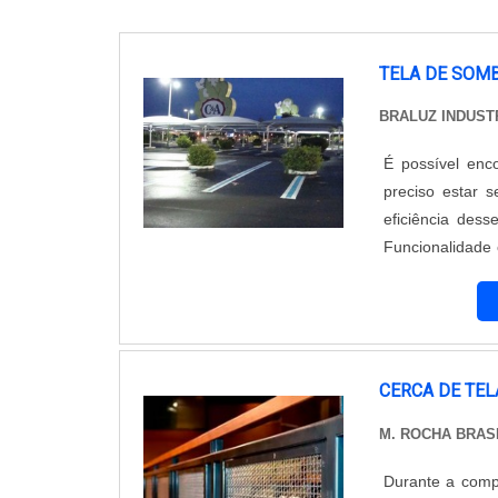
TELA DE SOM
BRALUZ INDUST
É possível enc
preciso estar 
eficiência dess
Funcionalidade 
ser comparada 
deve-se contar n
CERCA DE TEL
M. ROCHA BRAS
Durante a comp