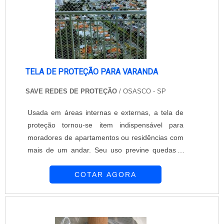
TELA DE PROTEÇÃO PARA VARANDA
SAVE REDES DE PROTEÇÃO
/ OSASCO - SP
Usada em áreas internas e externas, a tela de
proteção tornou-se item indispensável para
moradores de apartamentos ou residências com
mais de um andar. Seu uso previne quedas e
acidentes com animais pequenos, crianças,
COTAR AGORA
idosos e adultos. No caso de tela de proteção
para varanda, é recomendado o uso de malha
fabricada a partir de polietileno. O material é leve
e impermeável, o que aumenta sua durabilidade