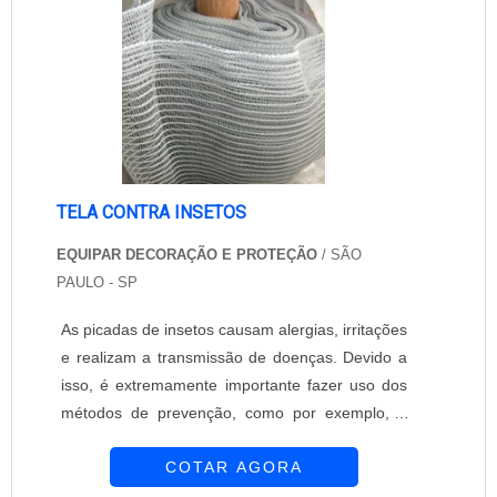
mesmo com exposição a ação do tempo. A
esco....
TELA CONTRA INSETOS
EQUIPAR DECORAÇÃO E PROTEÇÃO
/ SÃO
PAULO - SP
As picadas de insetos causam alergias, irritações
e realizam a transmissão de doenças. Devido a
isso, é extremamente importante fazer uso dos
métodos de prevenção, como por exemplo, a
instalação de tela contra insetos. Elas agem
COTAR AGORA
como uma barreira, impedindo que o mosquito
ou outro inseto entre no local. A tela contra