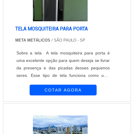
TELA MOSQUITEIRA PARA PORTA
META METÁLICOS
/ SÃO PAULO - SP
Sobre a tela A tela mosquiteira para porta é
uma excelente opção para quem deseja se livrar
da presença e das picadas desses pequenos
seres. Esse tipo de tela funciona como uma
barreira que impede a entrada dos insetos
COTAR AGORA
dentro dos ambientes, e ainda não interfere na
luminosidade e na ventilação do ambiente.
Confira maiores informações entrando em
contato com a empresa!....