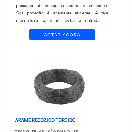
passagem de mosquitos dentro de ambientes.
Sua proteção é altamente eficiente. A tela
mosquiteiro, além de evitar a entrada de
mosquitos, permite a passagem da luminosidade
COTAR AGORA
e da ventilação. Por ser discreta, a tela
mosquiteiro não prejudica o visual do ambiente,
tornando-se um acessório ainda mais vantajoso.
A Equipar Decoração e Proteção está presente
no mercado desde 1997. Com preparo,
dedicação e ex....
ARAME RECOZIDO TORCIDO
TECNYL TELAS
/ SÃO PAULO - SP