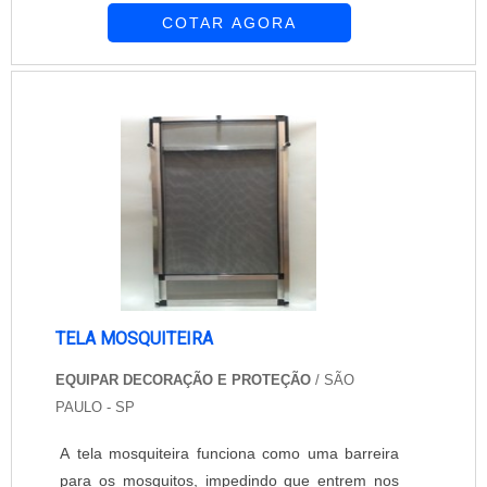
COTAR AGORA
aproximarem-se da pessoa ou objetos por ela
guardados. Ela pode ser utilizada em diversos
locais, tanto residenciais quanto comerciais.
Confira maiores informações entrando em
contato com a empresa!......
TELA MOSQUITEIRA
EQUIPAR DECORAÇÃO E PROTEÇÃO
/ SÃO
PAULO - SP
A tela mosquiteira funciona como uma barreira
para os mosquitos, impedindo que entrem nos