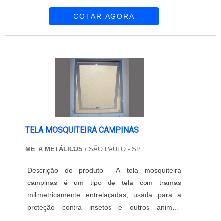
interfere na entrada da luz e nem da ventilação.
COTAR AGORA
A empresa Equipar Decoração e Proteção
oferece tela mosquiteira campinas de excelente
qualidade para atender as demandas do
mercado. A empresa é composta por
profissionais altamente qualificados e
experientes q...
TELA MOSQUITEIRA CAMPINAS
META METÁLICOS
/ SÃO PAULO - SP
Descrição do produto A tela mosquiteira
campinas é um tipo de tela com tramas
milimetricamente entrelaçadas, usada para a
proteção contra insetos e outros animais
pequenos, que ficam assim impedidos de