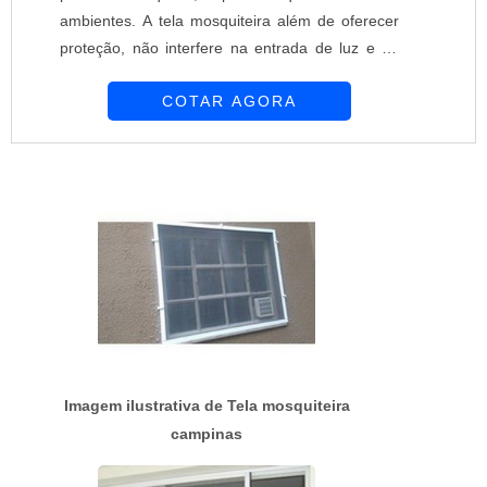
ambientes. A tela mosquiteira além de oferecer
proteção, não interfere na entrada de luz e na
ventilação. A empresa Equipar Decoração e
COTAR AGORA
Proteção oferece tela mosquiteira de excelente
qualidade para oferecer proteção aos
ambientes. Os profissionais da Equipar são
altamente capacitados e experientes. Oferecem
soluções adequadas para atender as demand...
Imagem ilustrativa de Tela mosquiteira
campinas