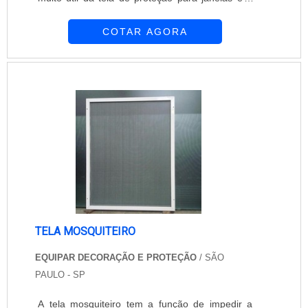
não interferência na entrada da luminosidade e
COTAR AGORA
da ventilação. A empresa Equipar Decoração e
Proteção é composta por profissionais altamente
qualificados que tem como principal objetivo
garantir a máxima satisfação de seus clientes. A
empresa oferece soluções adequadas para at....
TELA MOSQUITEIRO
EQUIPAR DECORAÇÃO E PROTEÇÃO
/ SÃO
PAULO - SP
A tela mosquiteiro tem a função de impedir a