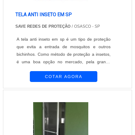
TELA ANTI INSETO EM SP
SAVE REDES DE PROTEÇÃO
/ OSASCO - SP
A tela anti inseto em sp é um tipo de proteção
que evita a entrada de mosquitos e outros
bichinhos. Como método de proteção a insetos,
é uma boa opção no mercado, pela grande
eficiência. Para instalação do produto, é
COTAR AGORA
necessário fazer a medida da janela, corte o
material em 4 tiras da borda da abertura, logo
após abra um lado da costura e cole com cola
quente, encaixe e envolva toda a extensão da
tela, assim, só coloque o velcro na parte de trás
d....