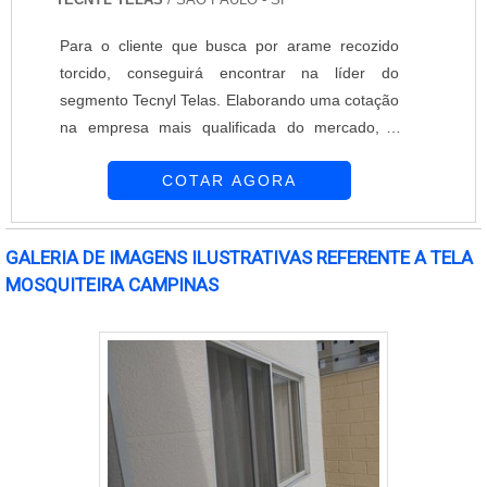
Para o cliente que busca por arame recozido
torcido, conseguirá encontrar na líder do
segmento Tecnyl Telas. Elaborando uma cotação
na empresa mais qualificada do mercado, é
possível conhecer detalhes sobre a organização
COTAR AGORA
mais competente do ramo.É importante lembrar
que o produto deve ser adquirido com empresas
especializadas. Esse tipo de cuidado ajuda a
GALERIA DE IMAGENS ILUSTRATIVAS REFERENTE A TELA
garantir a qualidade e durabilidade dos
MOSQUITEIRA CAMPINAS
materiais, além de evitar prejuízos com
substituições frequentes de produtos que não
cumprem com suas funções adequadamente.
Assim, é possível poupar gastos
desnecessários.DETALHES SOBRE O ARAME
RECOZIDO TORCIDOSe alguém pesquisar
arame recozido torcido em uma empresa
inovadora, descobre a Tecnyl Telas. A empresa