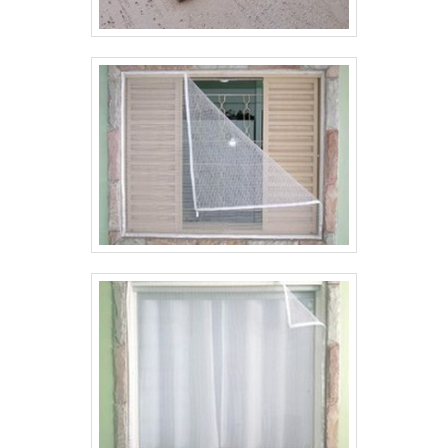
deseja achar o que precisa para arame recozido
torcido. São opções variadas que a empresa
oferece, como telas para fachada e telas
hexagonais (metálicas e plásticas).É
reconhecida por ser comprometida com os
serviços e inovadora, padrões possíveis por
contar com escritório de alta qualidade onde são
realizadas as atividades e estrutura suficiente
para atender todas as demandas. Todos esses
fatores, agregados a uma equipe com
colaboradores proativos e profissionais treinados
para atender com rapidez e eficácia, garantem o
sucesso de cada cliente de ponta a ponta. Saiba
mais solicitando um orçamento!