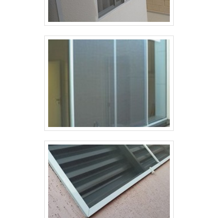
tem em seu escopo telas para amarração de
alvenaria e redes de proteção, disponibilizando
tudo que há de mais atual para garantir a
qualidade final para cada cliente.Não obstante,
quando falamos em arame recozido torcido, na
essência da empresa, a mesma deve prezar
pelos produtos e serviços com ótima qualidade e
precisão, características simples, mas que
mostram o comprometimento da empresa com
seus clientes.Existem muitas formas diferentes
de demonstrar conhecimento e autoridade em
uma área de atuação. Boas razões pelas quais a
Tecnyl Telas é líder sempre que buscar por
arame recozido torcido: Comprometida com os
serviços; Responsável; Altamente qualificada;
Inovadora; Segura. REFERÊNCIA DE
QUALIDADE NO SEGMENTOSomente na Tecnyl
Telas existem as melhores condições para quem