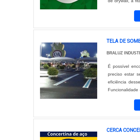
de drywall, a fi
de construção s
p....
TELA DE SOM
BRALUZ INDUST
É possível enc
preciso estar 
eficiência dess
Funcionalidade 
ser comparada 
deve-se contar 
CERCA CONCE