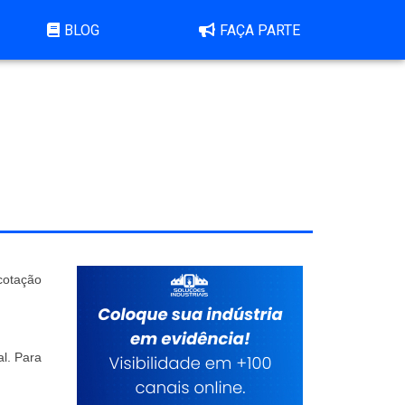
BLOG
FAÇA PARTE
 cotação
al. Para