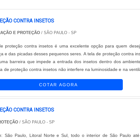
TEÇÃO CONTRA INSETOS
RAÇÃO E PROTEÇÃO
/ SÃO PAULO - SP
a de proteção contra insetos é uma excelente opção para quem dese
nça e das picadas desses pequenos seres. A tela de proteção contra in
uma barreira que impede a entrada dos insetos dentro dos ambient
la de proteção contra insetos não interfere na luminosidade e na venti
 Equipar Decoração e Proteção é uma empresa conceituada no mer
COTAR AGORA
TEÇÃO CONTRA INSETOS
PROTEÇÃO
/ SÃO PAULO - SP
: São Paulo, Litoral Norte e Sul, todo o interior de São Paulo at