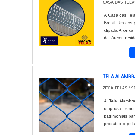
CASA DAS TELA
A Casa das Tel
Brasil. Um dos 
clipada.A cerca
de áreas resid
cortantes e po
alta resistênci
difícil transpo
podendo ser fei
possui uma dura
TELA ALAMBR
das Telas se de
ZECA TELAS
/ S
materiais de p
empresa conta c
A Tela Alambr
cercamentos de
empresa reno
das Telas, voc
patrimoniais pa
propriedade. E
produtos e pel
para cercamento
resistente para