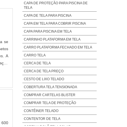
CAPA DE PROTEÇÃO PARA PISCINA DE
TELA
CAPA DE TELA PARA PISCINA
CAPA EM TELA PARA COBRIR PISCINA
CAPA PARA PISCINA EM TELA
CARRINHO PLATAFORMA EM TELA
ja se
CARRO PLATAFORMA FECHADO EM TELA
setos
CARRO TELA
es. A
lação
CERCA DE TELA
cado.
CERCA DE TELA PREÇO
CESTO DE LIXO TELADO
COBERTURA TELA TENSIONADA
COMPRAR CARTELAS BLISTER
COMPRAR TELA DE PROTEÇÃO
CONTÊINER TELADO
CONTENTOR DE TELA
é 600
CORTINA ROLÔ TELA SOLAR