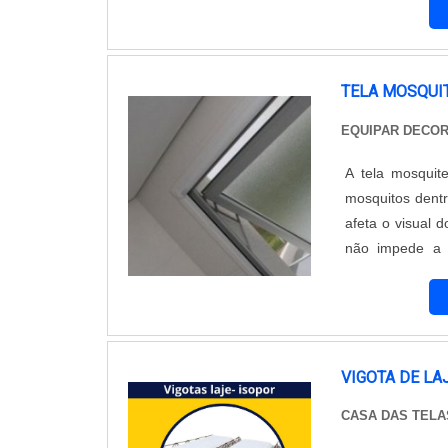
um visual mode
estrutura em aç
confiável para
qualidade de s
TELA MOSQUIT
possui uma equ
EQUIPAR DECO
oferecendo um s
está em busca 
A tela mosquite
Alambrados. Co
mosquitos dentr
em atendimento 
afeta o visual 
opções disponív
não impede a 
Decoração e Pr
Conta com profis
VIGOTA DE LA
CASA DAS TELA