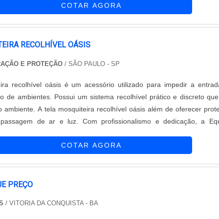
COTAR AGORA
rno e diferenciado aos ambientes onde é instalada. Além disso,
o galvanizado garante durabilidade e resistência, tornando-a uma es
 cercamentos.A Zeca Telas e Alambrados é reconhecida não apenas
eus produtos, mas também pelo seu atendimento diferenciado. A em
EIRA RECOLHÍVEL OÁSIS
ipe preparada para resolver qualquer problema ou dúvida dos clie
RAÇÃO E PROTEÇÃO
/ SÃO PAULO - SP
uporte completo desde a escolha do produto até a sua instalação.Se
de uma tela de alambrado azul de qualidade, conte com a Zeca Te
ira recolhível oásis é um acessório utilizado para impedir a entra
m anos de experiência no mercado, a empresa se destaca pela excel
o de ambientes. Possui um sistema recolhível prático e discreto qu
e pela satisfação de seus clientes. Entre em contato e conheça tod
do ambiente. A tela mosquiteira recolhível oásis além de oferecer prot
eis para cercamentos patrimoniais.
passagem de ar e luz. Com profissionalismo e dedicação, a Equ
oteção conquistou uma posição de destaque em seu ramo de atua
COTAR AGORA
sionais al....
JE PREÇO
S
/ VITORIA DA CONQUISTA - BA