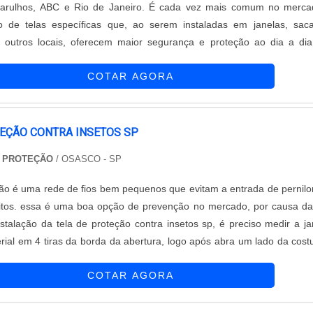
C e Rio de Janeiro. É cada vez mais comum no mercado o
o de telas específicas que, ao serem instaladas em janelas, sac
e outros locais, oferecem maior segurança e proteção ao dia a di
e estes diversos modelos, estão a tela de proteção contra insetos 
COTAR AGORA
os m...
TEÇÃO CONTRA INSETOS SP
E PROTEÇÃO
/ OSASCO - SP
ção é uma rede de fios bem pequenos que evitam a entrada de pernil
itos. essa é uma boa opção de prevenção no mercado, por causa d
instalação da tela de proteção contra insetos sp, é preciso medir a ja
rial em 4 tiras da borda da abertura, logo após abra um lado da cost
quente, encaixe e envolva toda a extensão da tela, assim, só colo
COTAR AGORA