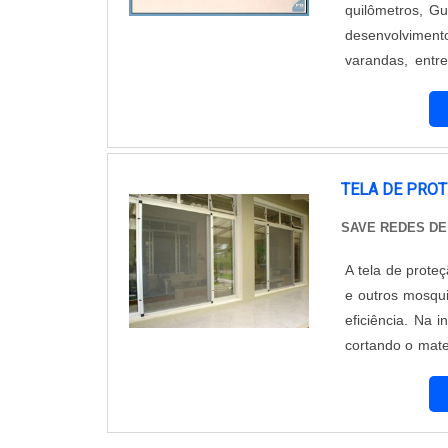
quilômetros, Guarulhos, AB
desenvolviment
varandas, entr
moradores. Entr
um dos acessóri
TELA DE PRO
SAVE REDES D
A tela de prote
e outros mosqu
eficiência. Na 
cortando o mate
cole com cola 
velcr...