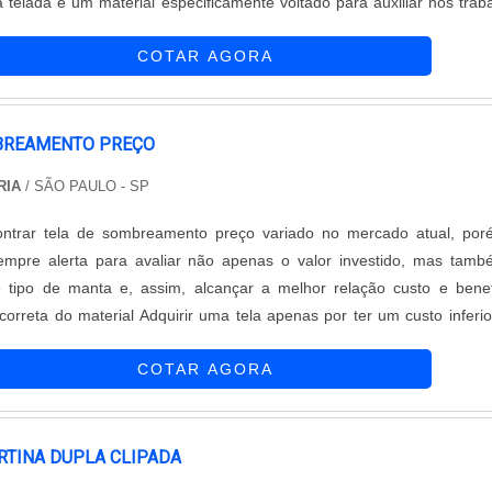
ta telada é um material especificamente voltado para auxiliar nos trab
eca, servindo para realizar reparos ou melhorias nas mesmas. Uso da
COTAR AGORA
BREAMENTO PREÇO
RIA
/ SÃO PAULO - SP
ontrar tela de sombreamento preço variado no mercado atual, po
sempre alerta para avaliar não apenas o valor investido, mas tam
e tipo de manta e, assim, alcançar a melhor relação custo e benef
correta do material Adquirir uma tela apenas por ter um custo inferio
com outras, não é o mais adequado a se fazer. No momento de co
COTAR AGORA
não somente ....
RTINA DUPLA CLIPADA