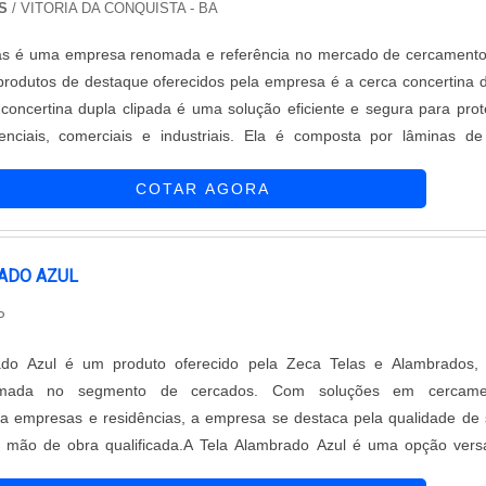
S
/ VITORIA DA CONQUISTA - BA
as é uma empresa renomada e referência no mercado de cercament
produtos de destaque oferecidos pela empresa é a cerca concertina 
 concertina dupla clipada é uma solução eficiente e segura para pro
enciais, comerciais e industriais. Ela é composta por lâminas d
ntiagudas, que são fixadas em duas hastes de aço através de gramp
COTAR AGORA
a. Essa configuração proporciona uma barreira de segurança robusta
sição.A instalação da cerca concertina dupla clipada é simples e rá
ta em muros, grades, portões e outros tipos de estruturas. Além disso
bilidade excepcional, sendo resistente a intempéries e corrosão.A
ADO AZUL
staca no mercado por oferecer produtos de alta qualidade, fabricado
P
rimeira linha e seguindo rigorosos padrões de segurança. Além dis
om uma equipe especializada e experiente, que realiza a instalaçã
ado Azul é um produto oferecido pela Zeca Telas e Alambrados,
 forma eficiente e segura.Com a cerca concertina dupla clipada da
mada no segmento de cercados. Com soluções em cercame
ê terá a tranquilidade de contar com uma proteção eficaz para
ra empresas e residências, a empresa se destaca pela qualidade de
ntre em contato com a empresa e conheça todas as opções dispon
a mão de obra qualificada.A Tela Alambrado Azul é uma opção versá
s, garantindo a segurança e a tranquilidade que você merece.
 quem busca segurança e proteção. Com sua cor vibrante, ela propor