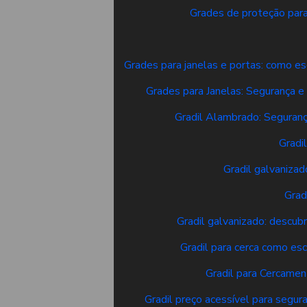
Grades de proteção para
Grades para janelas e portas: como es
Grades para Janelas: Segurança e
Gradil Alambrado: Seguranç
Gradi
Gradil galvanizad
Grad
Gradil galvanizado: descubr
Gradil para cerca como esc
Gradil para Cercamen
Gradil preço acessível para segur