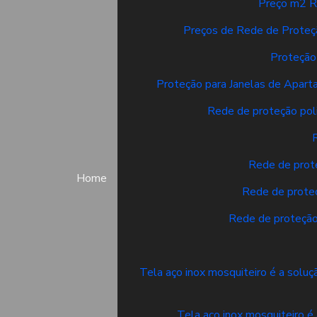
Preço m2 R
Preços de Rede de Proteç
Proteção
Proteção para Janelas de Apart
Rede de proteção poli
Rede de prote
Home
Rede de proteç
Rede de proteção
Tela aço inox mosquiteiro é a solu
Tela aço inox mosquiteiro é 