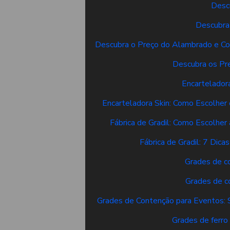
Desc
Descubra
Descubra o Preço do Alambrado e Co
Descubra os Pr
Encarteladora
Encarteladora Skin: Como Escolher
Fábrica de Gradil: Como Escolhe
Fábrica de Gradil: 7 Dica
Grades de c
Grades de c
Grades de Contenção para Eventos: 
Grades de ferr