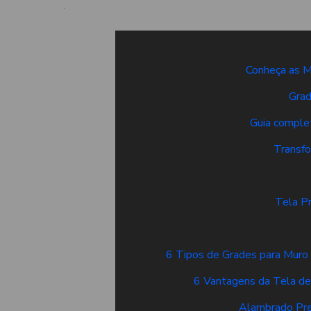
Conheça as M
Grad
Guia complet
Transfo
Tela Pr
6 Tipos de Grades para Muro
6 Vantagens da Tela d
Alambrado Pre