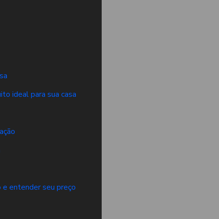
asa
to ideal para sua casa
zação
a
o e entender seu preço