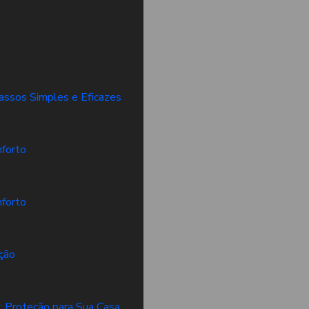
Passos Simples e Eficazes
nforto
nforto
eção
a: Proteção para Sua Casa