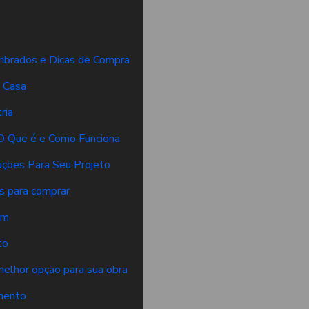
mbrados e Dicas de Compra
a Casa
ria
 O Que é e Como Funciona
luções Para Seu Projeto
as para comprar
em
to
melhor opção para sua obra
amento