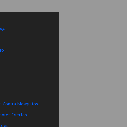
eço
ro
o Contra Mosquitos
hores Ofertas
ções