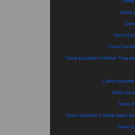
Como 
Como e
Como
Como Esco
Como Escolhe
Como Escolher a Melhor Tela pa
Como escolher 
Como Escol
Como Es
Como Escolher o Gradil para Cerc
Como Es