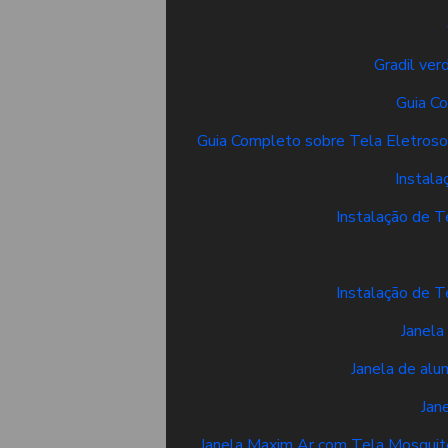
Gradil ver
Guia C
Guia Completo sobre Tela Eletroso
Instala
Instalação de T
Instalação de T
Janela
Janela de alu
Jan
Janela Maxim Ar com Tela Mosquite