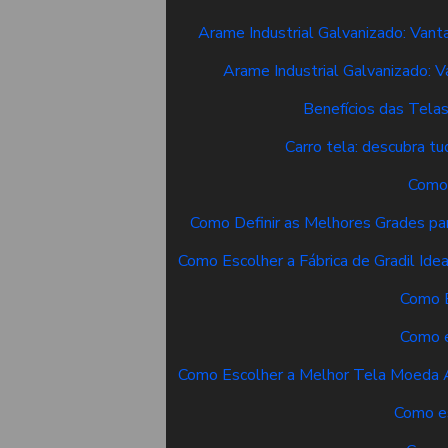
Arame Industrial Galvanizado: Vant
Arame Industrial Galvanizado: V
Benefícios das Tela
Carro tela: descubra t
Como 
Como Definir as Melhores Grades pa
Como Escolher a Fábrica de Gradil Ide
Como E
Como e
Como Escolher a Melhor Tela Moeda A
Como es