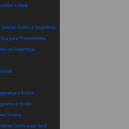
colher a Ideal
 Janelas: Estilo e Segurança
tica para Propriedades
iais na Segurança
sórias.
egurança e Estilo
egurança e Estilo
r na Compra
 Melhor Custo para Você