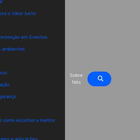
ar
ra o Valor Justo
Contenção em Eventos
os ambientes
rcio
Sobre
Nós
lação
gurança
 e como escolher a melhor
gens e aplicações.