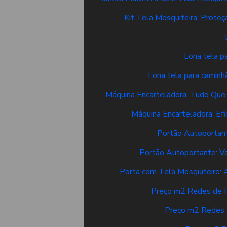
Kit Tela Mosquiteira: Prote
Lona tela p
Lona tela para caminh
Máquina Encarteladora: Tudo Que
Máquina Encarteladora: Ef
Portão Autoportante
Portão Autoportante: V
Porta com Tela Mosquiteiro: 
Preço m2 Redes de P
Preço m2 Redes d