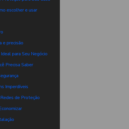
omo escolher e usar
ro
a e precisão
 Ideal para Seu Negócio
cê Precisa Saber
Segurança
ns Imperdíveis
 Redes de Proteção
 Economizar
talação